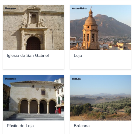
Menesteo
Arturo Reina
Iglesia de San Gabriel
Loja
Menesteo
enca.ga
Pósito de Loja
Brácana