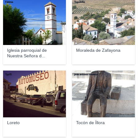
Fátima
Topoloko
Iglesia parroquial de
Moraleda de Zafayona
Nuestra Señora d...
Typ31
jose antonio navarro
Loreto
Tocón de Íllora