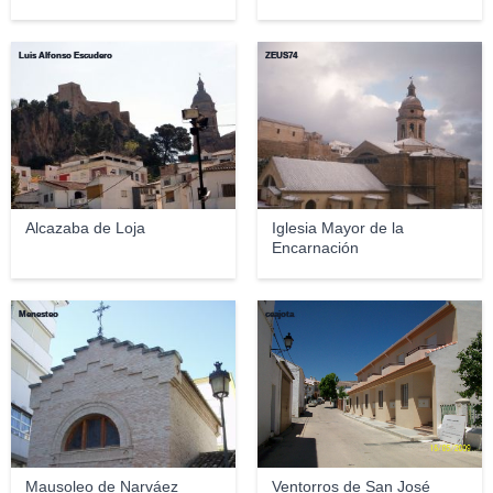
Luis Alfonso Escudero
ZEUS74
Alcazaba de Loja
Iglesia Mayor de la
Encarnación
Menesteo
ceajota
Mausoleo de Narváez
Ventorros de San José