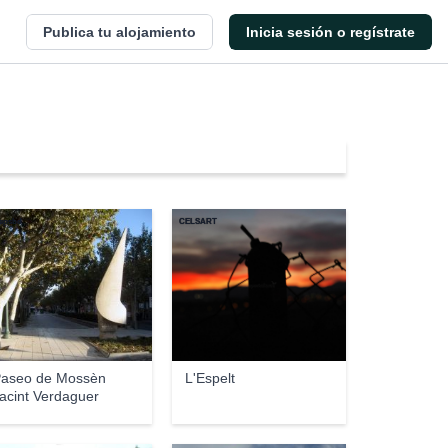
Publica tu alojamiento
Inicia sesión o regístrate
epsbd
CELSART
aseo de Mossèn
L'Espelt
acint Verdaguer