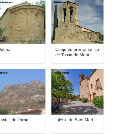
di domènech
PMRMaeyaert
Òdena
Conjunto prerrománico
de Tossa de Mont...
diferrer
Araceli Merino
astell de Jorba
Iglesia de Sant Martí