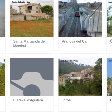
Pedro Salcedo i Vaz
yiamuc
jor
Santa Margarida de
Vilanova del Camí
Montbui
Joan Escoda i Prats
Jor
El Raval d'Aguilera
Jorba
C