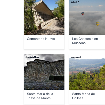
Mcginnly
Gabriel_A
Cementerio Nuevo
Les Casetes d'en
Mussons
José Luis Mieza
joan miquel
Santa Maria de la
Santa Maria de
Tossa de Montbui
Collbàs