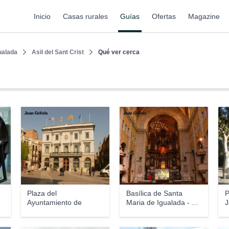
Inicio
Casas rurales
Guías
Ofertas
Magazine
ualada
Asil del Sant Crist
Qué ver cerca
Joan Grifols
Joan Grifols
Jos
Plaza del
Basílica de Santa
P
Ayuntamiento de
Maria de Igualada - ...
J
Igualada