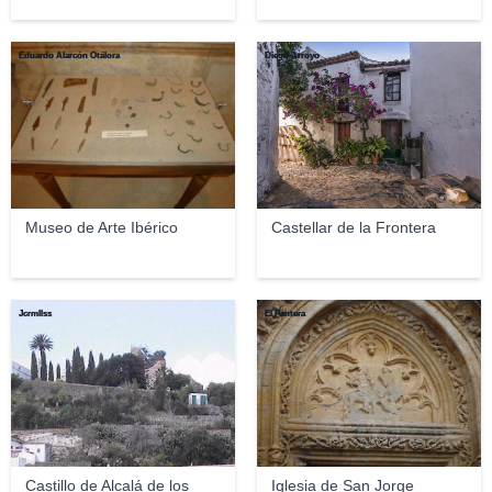
Eduardo Alarcón Otálora
Diego Arroyo
Museo de Arte Ibérico
Castellar de la Frontera
Jcrmllss
El Pantera
Castillo de Alcalá de los
Iglesia de San Jorge