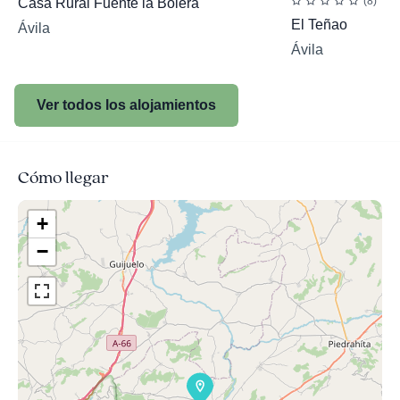
(8)
Casa Rural Fuente la Bolera
El Teñao
Ávila
Ávila
Ver todos los alojamientos
Cómo llegar
+
−