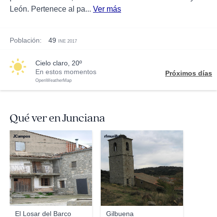
León. Pertenece al pa...
Ver más
Población:
49
INE 2017
cielo claro, 20º
En estos momentos
Próximos días
OpenWeatherMap
Qué ver en Junciana
JCampos
rfmurillo
El Losar del Barco
Gilbuena