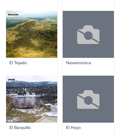
limoncito
El Tejado
Navamorisca
pepeji
El Barquillo
El Hoyo