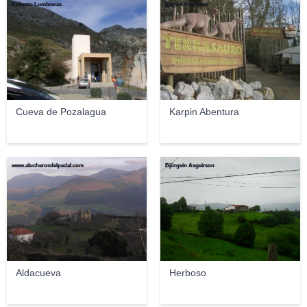
Roberto Lumbreras
Karpin Abentura
Cueva de Pozalagua
Karpin Abentura
www.alucherosdelpedal.com
Björgvin Asgeirson
Aldacueva
Herboso