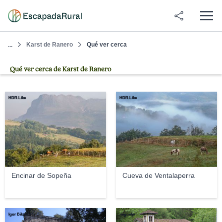
Karst de Ranero
Qué ver cerca
...
Qué ver cerca de Karst de Ranero
HDR.Like
HDR.Like
Encinar de Sopeña
Cueva de Ventalaperra
Igor Bikandi
migueljv