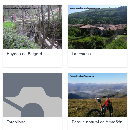
www.alucherosdelpedal.com
www.alucherosdelpedal.com
Hayedo de Balgerri
Lanestosa
Julen Iturbe-Ormaetxe
Torcollano
Parque natural de Armañón