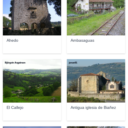
Ahedo
Ambasaguas
Björgvin Asgeirson
jonan51
El Callejo
Antigua iglesia de Biañez