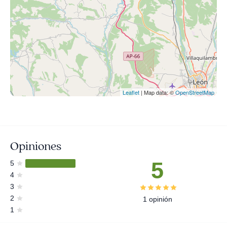
Leaflet
| Map data: ©
OpenStreetMap
Opiniones
5
5
4
3
2
1 opinión
1