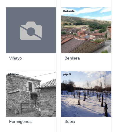
Barbadillo
Viñayo
Benllera
valdornes
pYpuS
Formigones
Bobia