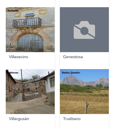
Barbadillo
Villasecino
Genestosa
valdornes
Sandra_Quereño
Villargusán
Truébano