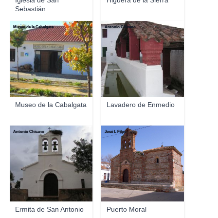
Iglesia de San
Higuera de la Sierra
Sebastián
Museo de la Cabalgata
Antonio Chicano
Museo de la Cabalgata
Lavadero de Enmedio
Antonio Chicano
José L Filpo
Ermita de San Antonio
Puerto Moral