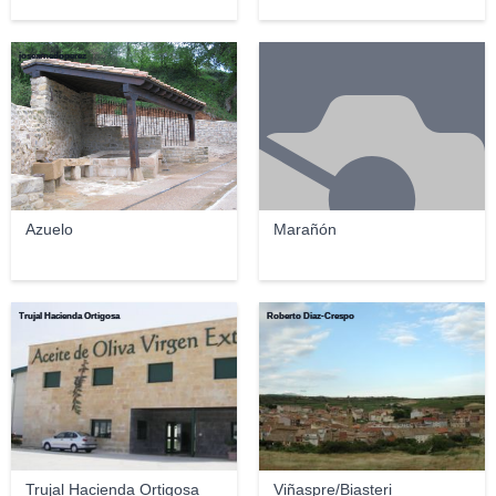
josearnedoperez
Azuelo
Marañón
Trujal Hacienda Ortigosa
Roberto Diaz-Crespo
Trujal Hacienda Ortigosa
Viñaspre/Biasteri