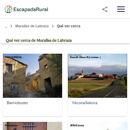
Murallas de Labraza
Qué ver cerca
...
Qué ver cerca de Murallas de Labraza
TRACKSRIOJA
Rosa M. Olivan M.(-rosmar- )
Barriobusto
Yécora/Iekora
Pacasapena
JESUS (tran)