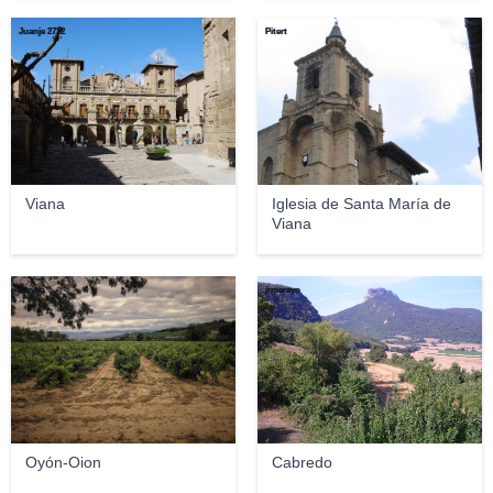
Juanje 2712
Pitert
Viana
Iglesia de Santa María de
Viana
Amaia
jrmerayo
Oyón-Oion
Cabredo