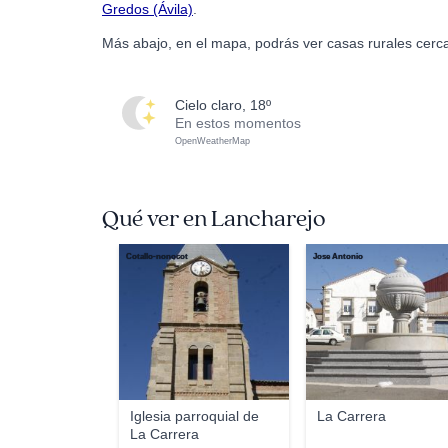
Gredos (Ávila)
.
Más abajo, en el mapa, podrás ver casas rurales cerc
cielo claro, 18º
En estos momentos
OpenWeatherMap
Qué ver en Lancharejo
Cotallo-nonocot
Jose Antonio
Iglesia parroquial de
La Carrera
La Carrera