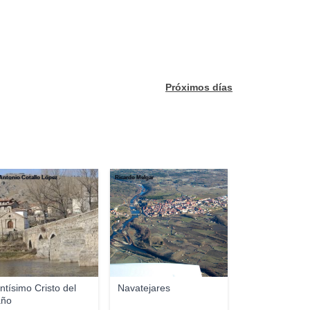
Próximos días
Antonio Cotallo López
Ricardo Melgar
ntísimo Cristo del
Navatejares
ño