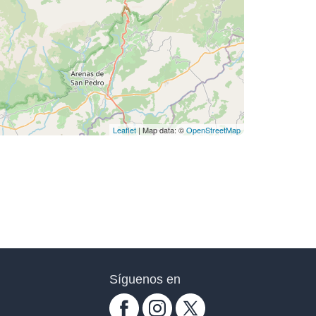
Leaflet
| Map data: ©
OpenStreetMap
Síguenos en