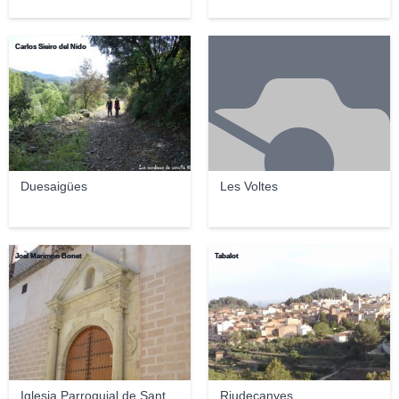
Carlos Sieiro del Nido
Duesaigües
Les Voltes
Joel Marimon Bonet
Tabalot
Iglesia Parroquial de Sant
Riudecanyes