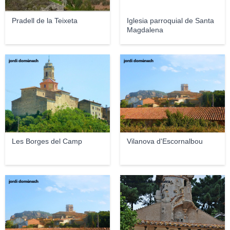
Pradell de la Teixeta
Iglesia parroquial de Santa
Magdalena
jordi domènech
jordi domènech
Les Borges del Camp
Vilanova d'Escornalbou
jordi domènech
Alberto Gonzalez Rovira