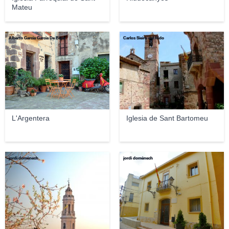
Mateu
Alberto Garcia García De Béjar
Carlos Sieiro del Nido
L'Argentera
Iglesia de Sant Bartomeu
jordi domènech
jordi domènech