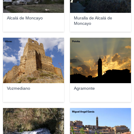
Alcalá de Moncayo
Muralla de Alcalá de
Moncayo
Abrau
Potoka
Vozmediano
Agramonte
Jesbaq1
Miguel Ángel García