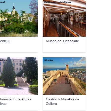
mera2
Museo del Chocolate Comes
enicull
Museo del Chocolate
lo Enzo
Sdrobkov
onasterio de Aguas
Castillo y Murallas de
ivas
Cullera