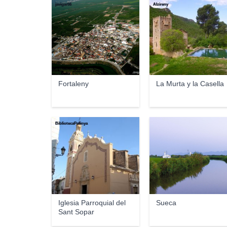
javigar66
Alzireny
Fortaleny
La Murta y la Casella
BibliotecaPolinya
Iglesia Parroquial del
Sueca
Sant Sopar