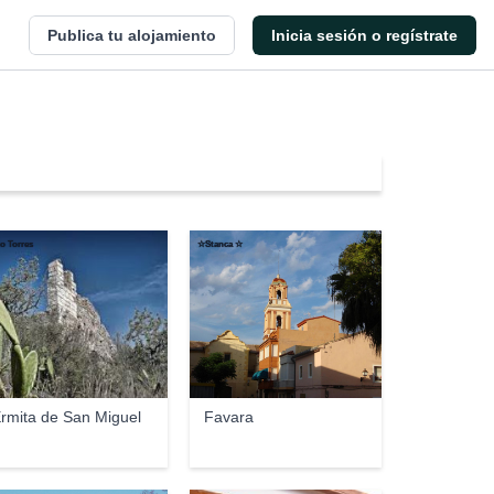
Publica tu alojamiento
Inicia sesión o regístrate
o Torres
☆Stanca ☆
rmita de San Miguel
Favara