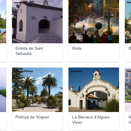
panoramio
José María García
Pal
Ermita de Sant
Riola
B
Sebastià
BibliotecaPolinya
Josep lluis
Pab
Polinyà de Xúquer
La Barraca d'Aigües
M
Vives
V