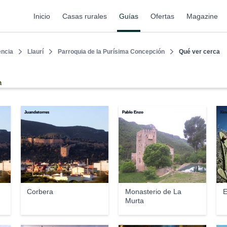
Inicio
Casas rurales
Guías
Ofertas
Magazine
encia
Llaurí
Parroquia de la Purísima Concepción
Qué ver cerca
n
Juandetorres
Pablo Enzo
Xim
Corbera
Monasterio de La
E
Murta