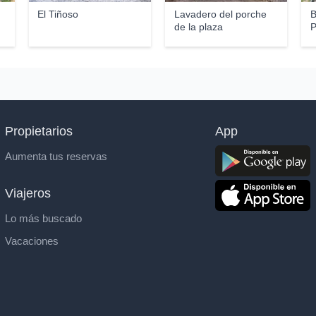
El Tiñoso
Lavadero del porche
B
de la plaza
P
Propietarios
App
Aumenta tus reservas
Viajeros
Lo más buscado
Vacaciones