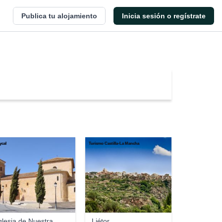
Publica tu alojamiento
Inicia sesión o regístrate
ycal
Turismo Castilla-La Mancha
glesia de Nuestra
Liétor