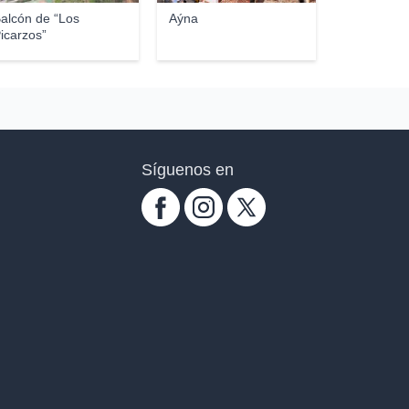
alcón de “Los
Aýna
icarzos”
Síguenos en