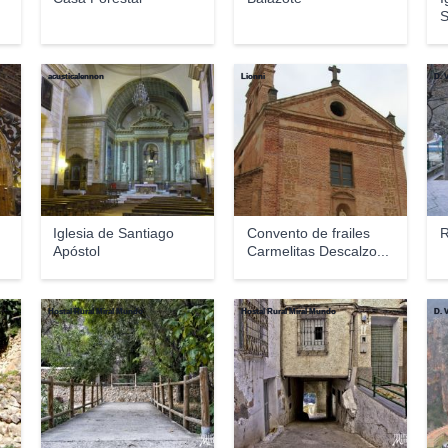
S
acusticalennon
Lionni
D.
Iglesia de Santiago
Convento de frailes
R
Apóstol
Carmelitas Descalzo...
Hostal Rural Miral Mundo
Hostal Rural Miral Mundo
D.