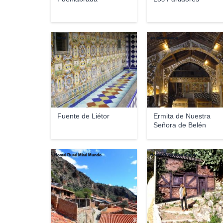
Lionni
acusticalennon
Fuente de Liétor
Ermita de Nuestra
Señora de Belén
Hostal Rural Miral Mundo
Hostal Rural Miral Mundo