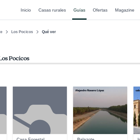
Inicio
Casas rurales
Guías
Ofertas
Magazine
te
Los Pocicos
Qué ver
Los Pocicos
Alejandro Navarro López
cab
Casa Forestal
Balazote
I