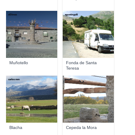
elDimas
agustinypili
Muñotello
Fonda de Santa
Teresa
carlos mm
jmrp87
Blacha
Cepeda la Mora