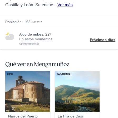
Castilla y León. Se encue...
Ver más
Población:
63
INE 2017
algo de nubes, 22º
En estos momentos
Próximos días
OpenWeatherMap
Qué ver en Mengamuñoz
C3PO
CARJIMENEZ
Narros del Puerto
La Hija de Dios