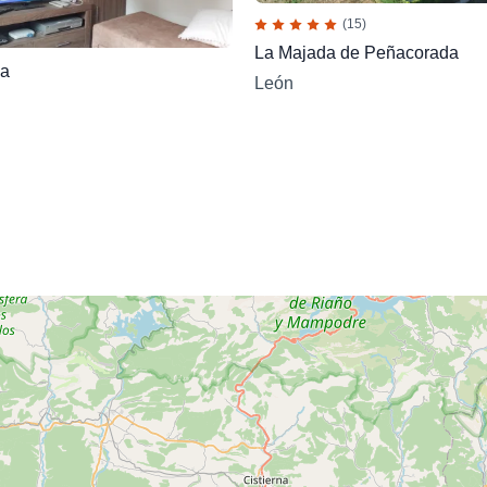
(15)
La Majada de Peñacorada
ja
León