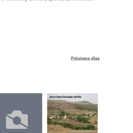
Próximos días
Juan Carlos González del Río