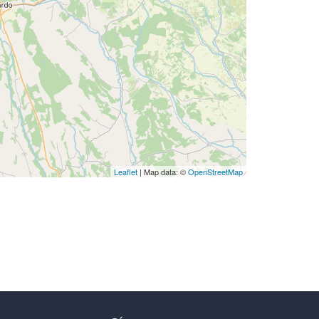
Leaflet
| Map data: ©
OpenStreetMap