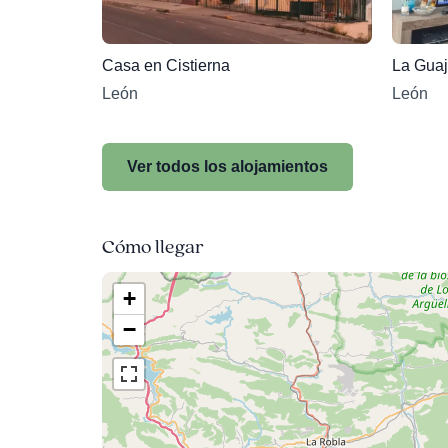
Casa en Cistierna
La Gua
León
León
Ver todos los alojamientos
Cómo llegar
+
−