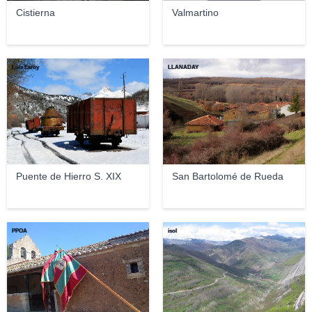
Cistierna
Valmartino
Luis Esroy
LLANADAY
Puente de Hierro S. XIX
San Bartolomé de Rueda
PPOA
isol