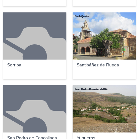
Bach Quatre
Sorriba
Santibáñez de Rueda
Juan Carlos González del Río
San Pedro de Foncollada
Yugueros