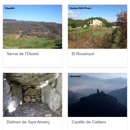
Claudefà
Gustau Erill i Pinyot
Serrat de l'Otzetó
El Rossinyol
valenti_picanyol
elmoianès
Dolmen de Sant Amanç
Castillo de Calders