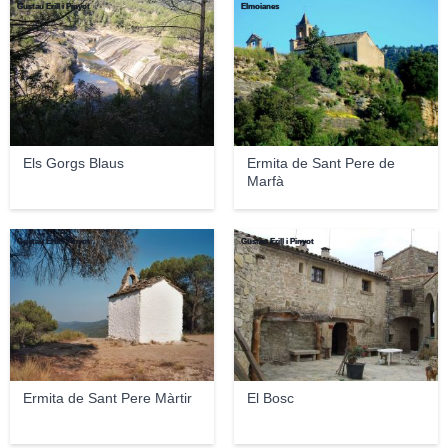
Gustau Erill i Pinyot
Elmoianes
Els Gorgs Blaus
Ermita de Sant Pere de
Marfà
Gustau Erill i Pinyot
Gustau Erill i Pinyot
Ermita de Sant Pere Màrtir
El Bosc