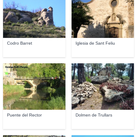
Codro Barret
Iglesia de Sant Feliu
Gustau Erill i Pinyot
Claudefà
Puente del Rector
Dolmen de Trullars