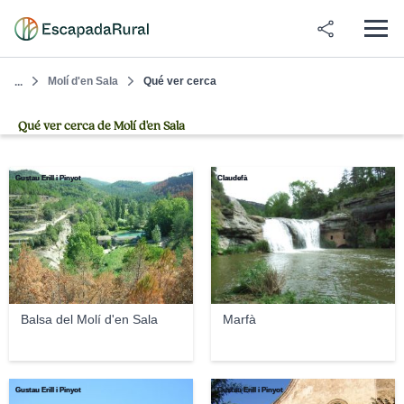
Molí d'en Sala
Qué ver cerca
...
Qué ver cerca de Molí d'en Sala
Gustau Erill i Pinyot
Claudefà
Balsa del Molí d'en Sala
Marfà
Gustau Erill i Pinyot
Gustau Erill i Pinyot