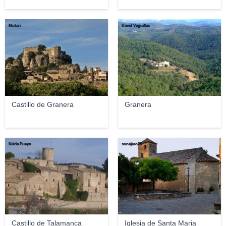
Mutari
David Veguillas
Castillo de Granera
Granera
Núria Pueyo
sonajero25
Castillo de Talamanca
Iglesia de Santa Maria