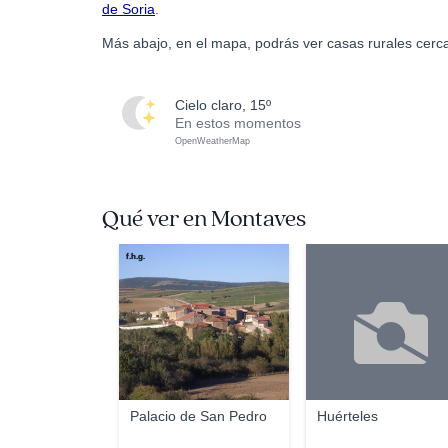
de Soria
.
Más abajo, en el mapa, podrás ver casas rurales cerc
cielo claro, 15º
En estos momentos
OpenWeatherMap
Qué ver en Montaves
f.h.g.
Palacio de San Pedro
Huérteles