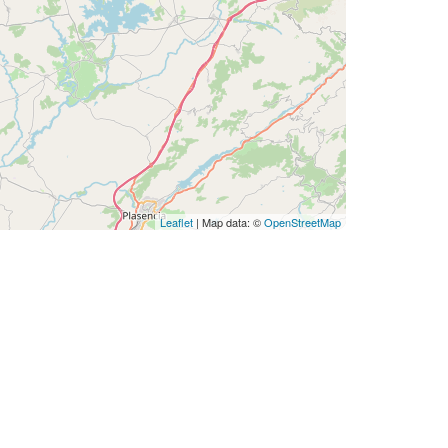
Leaflet
| Map data: ©
OpenStreetMap