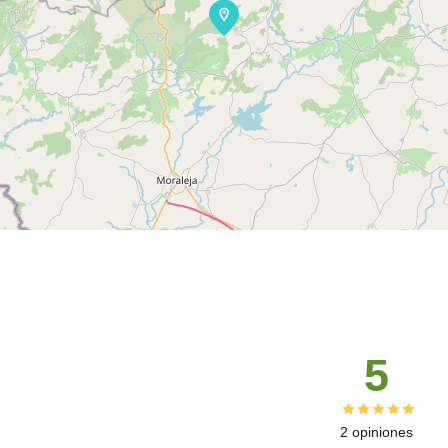
5
2 opiniones