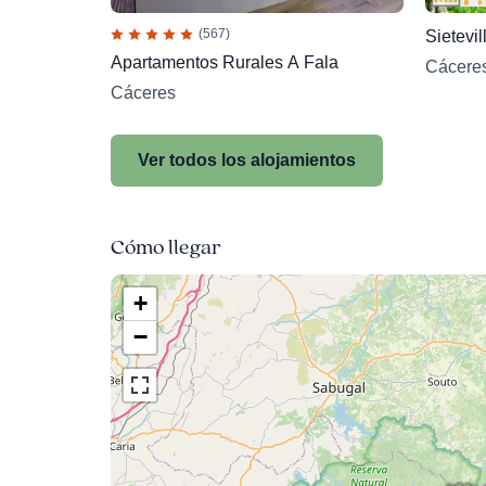
(567)
Sietevil
Apartamentos Rurales A Fala
Cácere
Cáceres
Ver todos los alojamientos
Cómo llegar
+
−