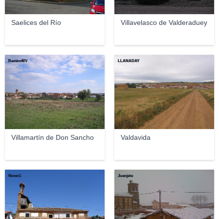
Saelices del Río
Villavelasco de Valderaduey
RamiroMV
LLANADAY
Villamartín de Don Sancho
Valdavida
floren1
Juanjete