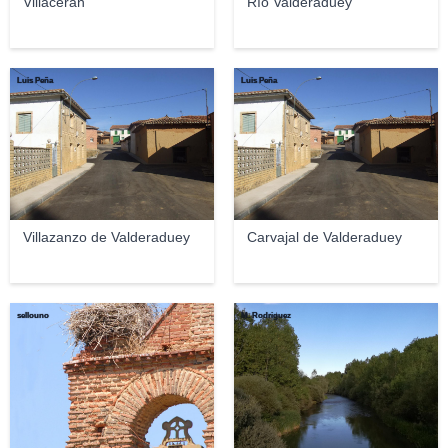
Villacerán
Río Valderaduey
Luis Peña
Luis Peña
Villazanzo de Valderaduey
Carvajal de Valderaduey
sellouno
M. Rodriguez