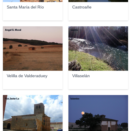
Santa María del Río
Castroañe
Angel G. Moral
saurito
Velilla de Valderaduey
Villaselán
Fco.Javier Le
luismixx