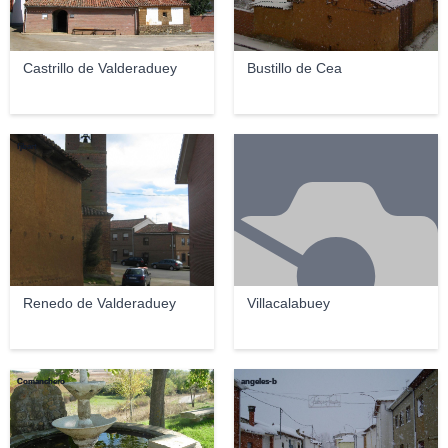
Castrillo de Valderaduey
Bustillo de Cea
fjbart
Renedo de Valderaduey
Villacalabuey
Comanchero
angeles-b