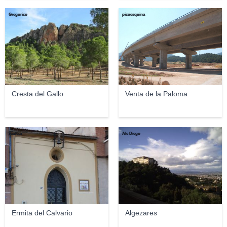
Gregorico
picoesquina
Cresta del Gallo
Venta de la Paloma
PasKui
Ale Diego
Ermita del Calvario
Algezares