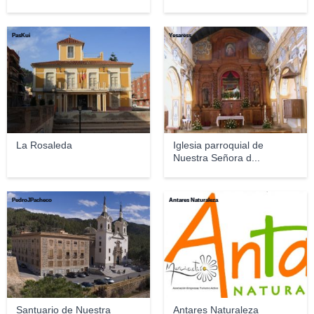
PasKui
Yesaress
La Rosaleda
Iglesia parroquial de
Nuestra Señora d...
PedroJPacheco
Antares Naturaleza
Santuario de Nuestra
Antares Naturaleza