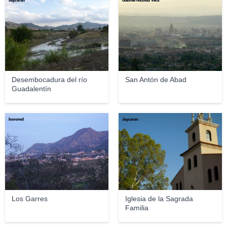
Jayzaran
Gabriel Nicolás Vera
Desembocadura del río
San Antón de Abad
Guadalentín
boromd
Jayzaran
Los Garres
Iglesia de la Sagrada
Familia