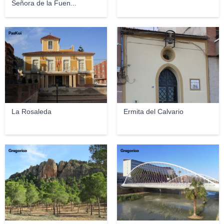
Señora de la Fuen...
PasKui
PasKui
La Rosaleda
Ermita del Calvario
Gregorico
Gregorico