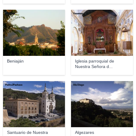
Jayzaran
Yesaress
Beniaján
Iglesia parroquial de
Nuestra Señora d...
PedroJPacheco
Ale Diego
Santuario de Nuestra
Algezares