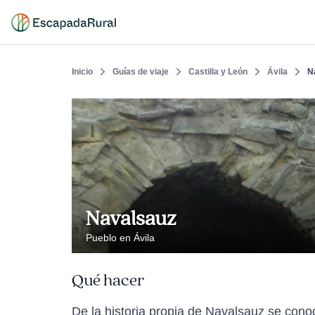
Inicio
Guías de viaje
Castilla y León
Ávila
N
Navalsauz
Pueblo en Ávila
Qué hacer
De la historia propia de Navalsauz se cono