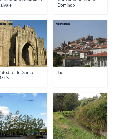
alvaje
Domingo
egorz Polak
Albert galiza
atedral de Santa
Tui
aría
32
Elcorty