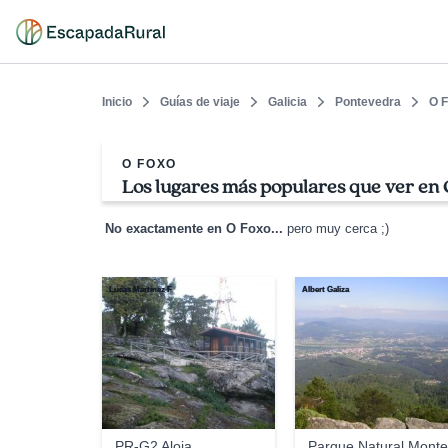
Inicio
Guías de viaje
Galicia
Pontevedra
O 
O FOXO
Los lugares más populares que ver en
No exactamente en O Foxo...
pero muy cerca ;)
Lucas Martínez F
Albert Galiza
PR-G2 Aloia
Parque Natural Mont