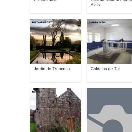
Aloia
PACO ARMADA
Caldelas de Tui
Jardin de Troncoso
Caldelas de Tui
Elcorty