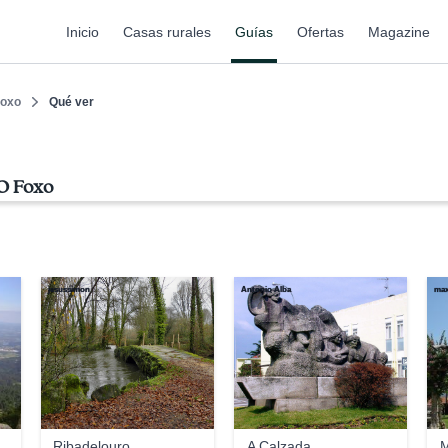
Inicio
Casas rurales
Guías
Ofertas
Magazine
Foxo
Qué ver
 O Foxo
jesussimon
Antonio Alba
ma
e
Ribadelouro
A Calzada
M