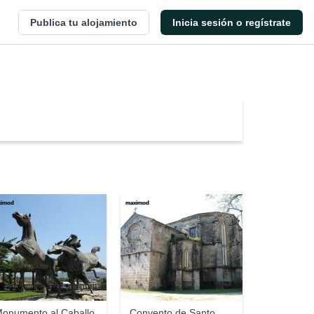
Publica tu alojamiento
Inicia sesión o regístrate
ximod
maximod
onumento al Caballo
Convento de Santo