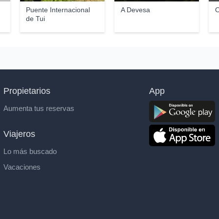
Puente Internacional
A Devesa
O
de Tui
Propietarios
App
Aumenta tus reservas
Viajeros
Lo más buscado
Vacaciones