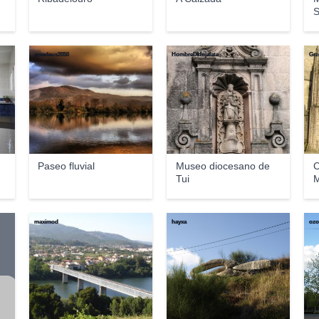
S
amadeus2050
HombreDHojalata
Grz
Paseo fluvial
Museo diocesano de
C
Tui
M
maximod
hayxa
ozo