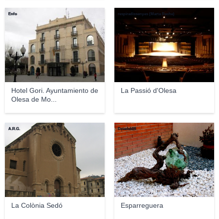
Enfo
respiradisseny.es (Marta Reche)
Hotel Gori. Ayuntamiento de
La Passió d'Olesa
Olesa de Mo...
A.R.G.
Dziadek59
La Colònia Sedó
Esparreguera