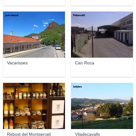
joan miquel
Reliance61
Vacarisses
Can Roca
Rebost del Montserratí
ladylera
Rebost del Montserratí
Viladecavalls