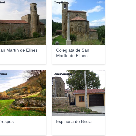
iieeS
Zerep11
an Martín de Elines
Colegiata de San
Martín de Elines
smacas
Jesus Granados
respos
Espinosa de Bricia