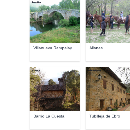
Rosaflor
Villanueva Rampalay
Ailanes
JUANJI
ArtnScience
Barrio La Cuesta
Tubilleja de Ebro