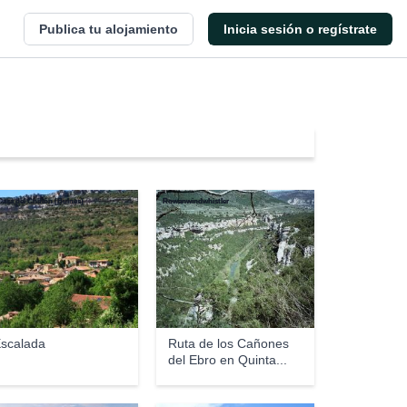
Publica tu alojamiento
Inicia sesión o regístrate
Casa del Chiflón (Bulnes)
Rowanwindwhistler
scalada
Ruta de los Cañones
del Ebro en Quinta...