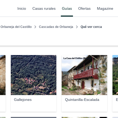
Inicio
Casas rurales
Guías
Ofertas
Magazine
Orbaneja del Castillo
Cascadas de Orbaneja
Qué ver cerca
panoramio
La Casa del Chiflón (Bulnes)
La 
Gallejones
Quintanilla-Escalada
E