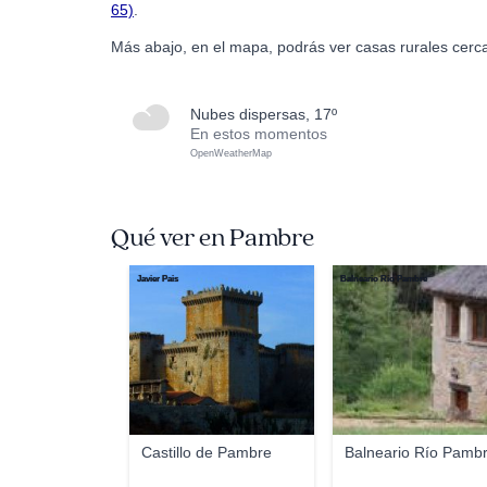
65)
.
Más abajo, en el mapa, podrás ver casas rurales cerc
nubes dispersas, 17º
En estos momentos
OpenWeatherMap
Qué ver en Pambre
Javier Pais
Balneario Río Pambre
Castillo de Pambre
Balneario Río Pamb