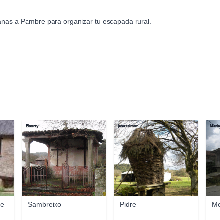
anas a Pambre para organizar tu escapada rural.
Elcorty
jesussimon
Mari
re
Sambreixo
Pidre
Me