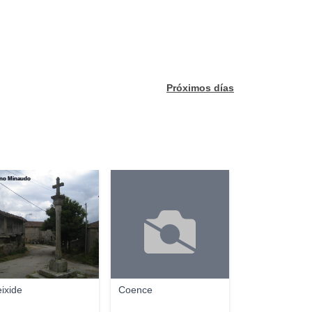
Próximos días
ano Minaudo
ixide
Coence