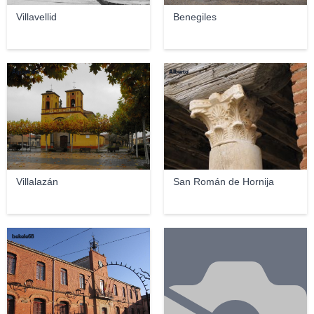
Villavellid
Benegiles
Aquielrafa
Alberto
Villalazán
San Román de Hornija
bekele68