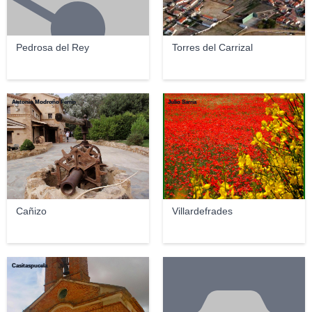
Pedrosa del Rey
Torres del Carrizal
Antonio Modroño Ferrin
Julio Sarria
Cañizo
Villardefrades
Casitaspucela