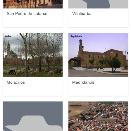
San Pedro de Latarce
Villalbarba
4ullas
Aquielrafa
Molacillos
Madridanos
panoramio