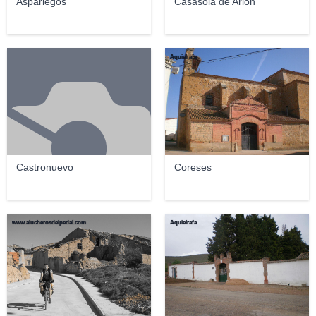
Aspariegos
Casasola de Arión
Aquielrafa
Castronuevo
Coreses
www.alucherosdelpedal.com
Aquielrafa