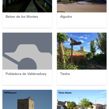
Belver de los Montes
Algodre
Tiedra
Pobladura de Valderaduey
Tiedra
PMRMaeyaert
Floren Alvarez