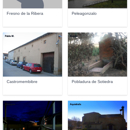
Fresno de la Ribera
Peleagonzalo
Pablo M.
Braulio
Castromembibre
Pobladura de Sotiedra
Hikergoer
Aquielrafa