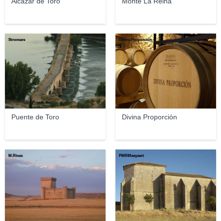
Alcázar de Toro
Monte La Reina
Stromare
Divina Proporción
Puente de Toro
Divina Proporción
M.Rivas
PMRMaeyaert