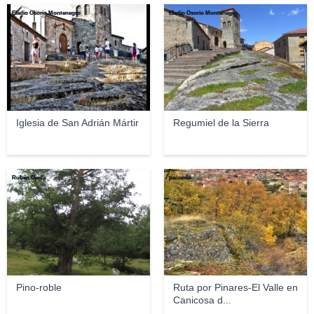
Eladio Osorio Montenegro
Eladio Osorio Montenegro
Iglesia de San Adrián Mártir
Regumiel de la Sierra
Rubén Ojeda
pacomio
Pino-roble
Ruta por Pinares-El Valle en
Canicosa d...