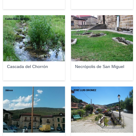
Carlos Sieiro del Nido
Gonzopower
Cascada del Chorrón
Necrópolis de San Miguel
Jabrus
JOSE LUIS OROÑEZ