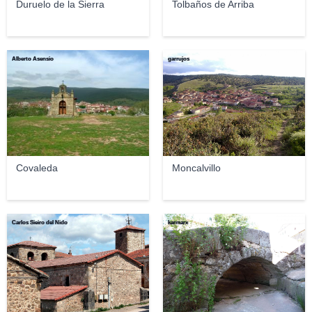
Duruelo de la Sierra
Tolbaños de Arriba
Alberto Asensio
garrujos
Covaleda
Moncalvillo
Carlos Sieiro del Nido
karmarx