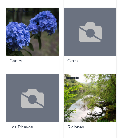
Eloy Alonso Fernández
Cades
Cires
jesusspider
Los Picayos
Riclones