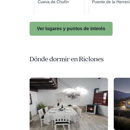
Cueva de Chufín
Puente de la Herrerí
Ver lugares y puntos de interés
Dónde dormir en Riclones