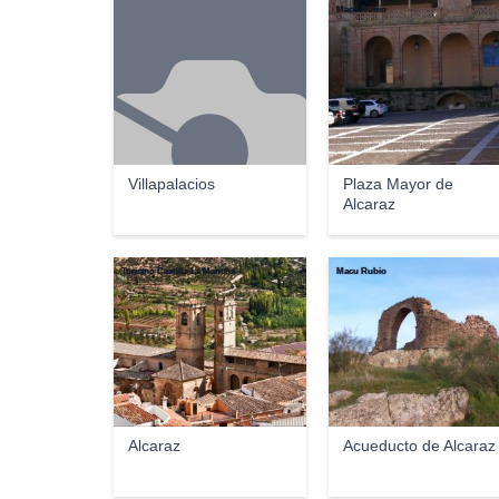
Macu Rubio
Villapalacios
Plaza Mayor de
Alcaraz
Turismo Castilla-La Mancha
Macu Rubio
Alcaraz
Acueducto de Alcaraz