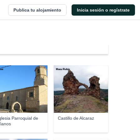
Publica tu alojamiento
Inicia sesión o regístrate
nni
Macu Rubio
glesia Parroquial de
Castillo de Alcaraz
ianos