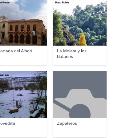
u Rubio
Macu Rubio
ortada del Alhorí
La Molata y los
Batanes
man pm
ovedilla
Zapateros