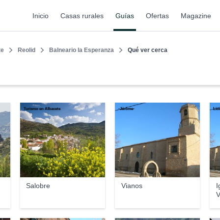
Inicio
Casas rurales
Guías
Ofertas
Magazine
te
Reolid
Balneario la Esperanza
Qué ver cerca
Turismo en Albacete
-Jérôme-
Lio
Salobre
Vianos
I
V