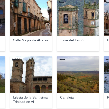
Macu Rubio
Jesus
Mac
Calle Mayor de Alcaraz
Torre del Tardón
P
Valdoria
zaepsa
ger
Iglesia de la Santísima
Canaleja
P
Trinidad en Al...