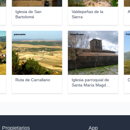
Iglesia de San
Valdepeñas de la
A
Bartolomé
Sierra
panoramio
Jorge Bueno
Fof
Ruta de Carrallano
Iglesia parroquial de
C
Santa María Magd...
Propietarios
App