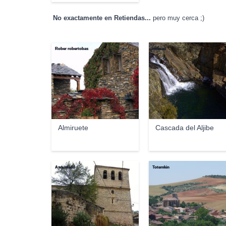
No exactamente en Retiendas...
pero muy cerca ;)
Rober robertobas
mi§oad
Almiruete
Cascada del Aljibe
Asqueladd
Totemkin