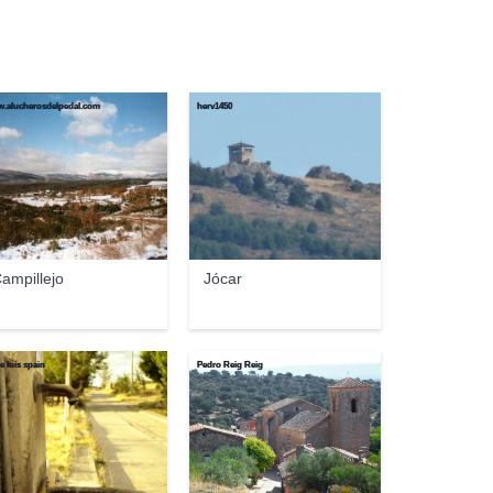
.alucherosdelpedal.com
herv1450
ampillejo
Jócar
e luis spain
Pedro Reig Reig