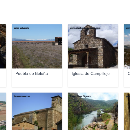
Julio Valverde
www.alucherosdelpedal.com
www
Puebla de Beleña
Iglesia de Campillejo
C
Josearriacense
Diego Sanz Siguero
pep