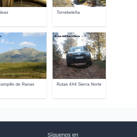
leas
Torrebeleña
o.
Rutas 4x4 Sierra Norte
ampillo de Ranas
Rutas 4X4 Sierra Norte
Síguenos en