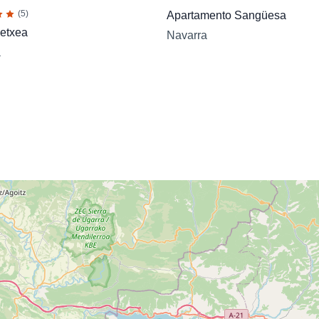
(5)
Apartamento Sangüesa
etxea
Navarra
a