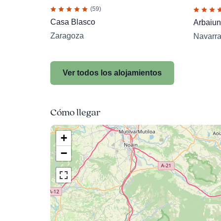
(59)
Casa Blasco
Arbaiun
Zaragoza
Navarr
Ver todos los alojamientos
Cómo llegar
+
−