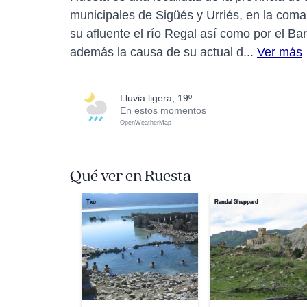
municipales de Sigüés y Urriés, en la comarc
su afluente el río Regal así como por el B
además la causa de su actual d...
Ver más
lluvia ligera, 19º
En estos momentos
OpenWeatherMap
Qué ver en Ruesta
Txo
Randal Sheppard