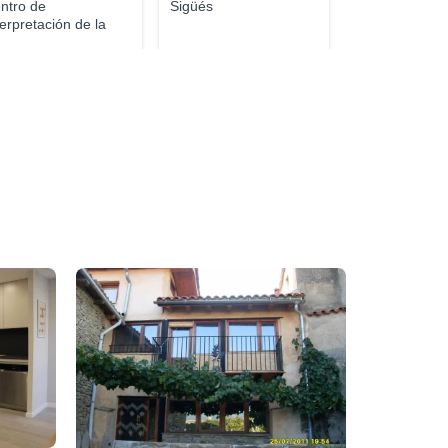
ntro de
Sigüés
terpretación de la
ta de...