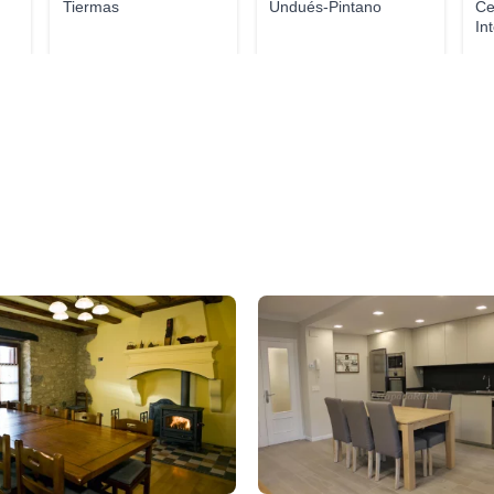
Tiermas
Undués-Pintano
Ce
In
Ru