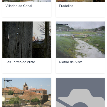
Villarino de Cebal
Fradellos
C R E Z .tinyn
rubendeluis
Las Torres de Aliste
Riofrío de Aliste
AmpyGP