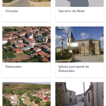
Grisuela
Sarracín de Aliste
AmpyGP
AmpyGP
Rabanales
Iglesia parroquial de
Rabanales
jfs856
atemar