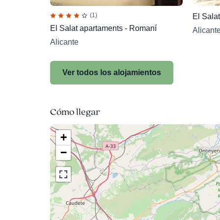
(1)
El Salat apartaments - Romaní
Alicant
Alicante
Ver todos los alojamientos
Cómo llegar
+
−