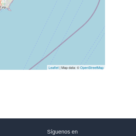
Leaflet
| Map data: ©
OpenStreetMap
Síguenos en