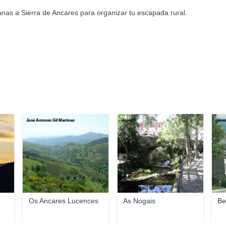
nas a Sierra de Ancares para organizar tu escapada rural.
José Antonio Gil Martínez
algon90
génes
Os Ancares Lucences
As Nogais
Be