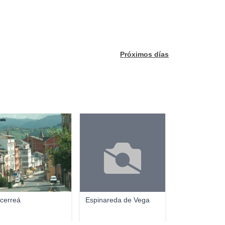
Próximos días
sis
cerreá
Espinareda de Vega