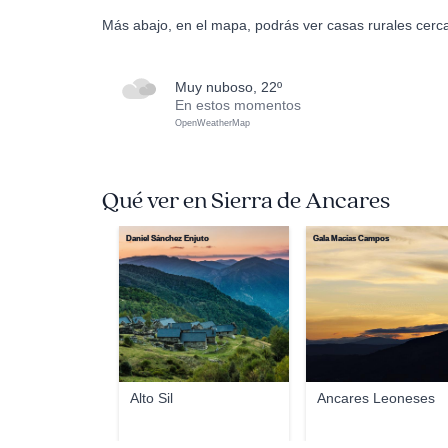
Más abajo, en el mapa, podrás ver casas rurales cerca
muy nuboso, 22º
En estos momentos
OpenWeatherMap
Qué ver en Sierra de Ancares
Daniel Sánchez Enjuto
Gala Macías Campos
Alto Sil
Ancares Leoneses