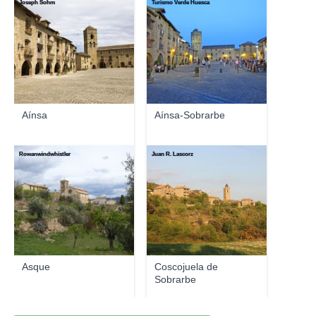
Joseph Sohm
Turismo Verde Huesca
Aínsa
Aínsa-Sobrarbe
Rowanwindwhistler
Juan R. Lascorz
Asque
Coscojuela de
Sobrarbe