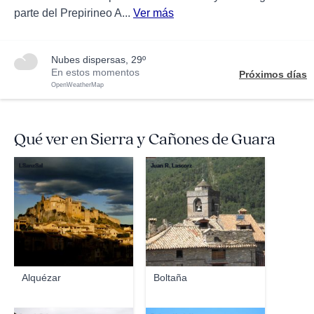
parte del Prepirineo A...
Ver más
nubes dispersas, 29º
En estos momentos
Próximos días
OpenWeatherMap
Qué ver en Sierra y Cañones de Guara
LSanzSal
Juan R. Lascorz
Alquézar
Boltaña