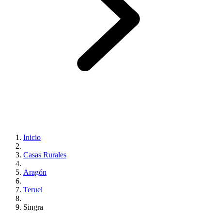
Inicio
Casas Rurales
Aragón
Teruel
Singra