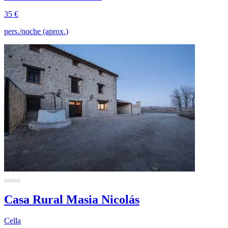
35 €
pers./noche (aprox.)
Casa Rural Masia Nicolás
Cella