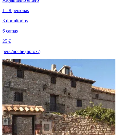
Alojamiento entero
1 - 8 personas
3 dormitorios
6 camas
25 €
pers./noche (aprox.)