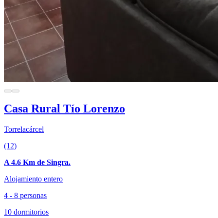
Casa Rural Tío Lorenzo
Torrelacárcel
(12)
A 4.6 Km de Singra.
Alojamiento entero
4 - 8 personas
10 dormitorios