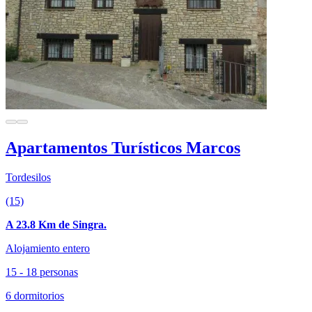
Apartamentos Turísticos Marcos
Tordesilos
(15)
A 23.8 Km de Singra.
Alojamiento entero
15 - 18 personas
6 dormitorios