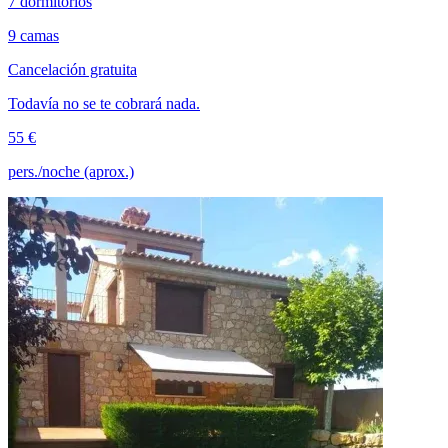
7 dormitorios
9 camas
Cancelación gratuita
Todavía no se te cobrará nada.
55 €
pers./noche (aprox.)