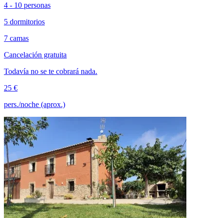
4 - 10 personas
5 dormitorios
7 camas
Cancelación gratuita
Todavía no se te cobrará nada.
25 €
pers./noche (aprox.)