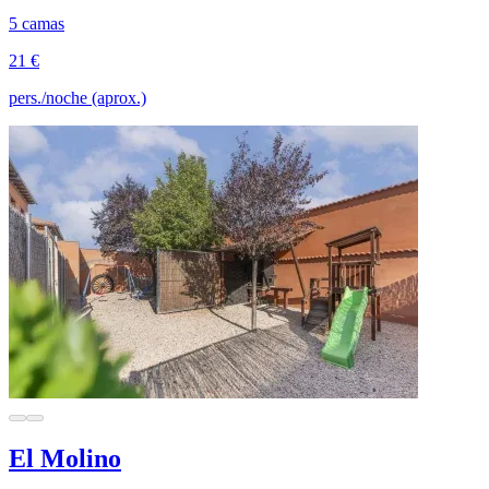
5 camas
21 €
pers./noche (aprox.)
El Molino