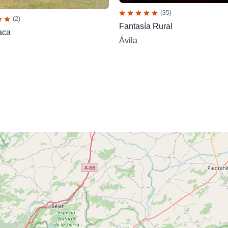
(35)
(2)
Fantasía Rural
aca
Ávila