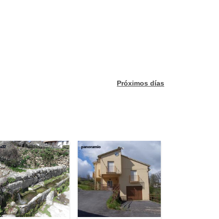
Próximos días
a32
panoramio