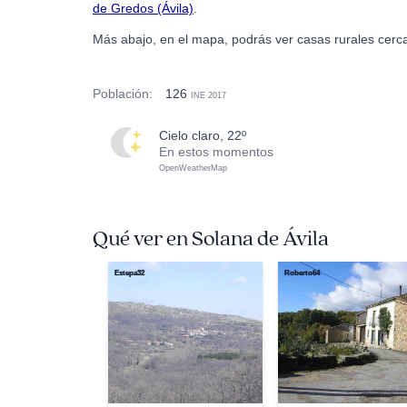
de Gredos (Ávila)
.
Más abajo, en el mapa, podrás ver casas rurales cerca
Población:
126
INE 2017
cielo claro, 22º
En estos momentos
OpenWeatherMap
Qué ver en Solana de Ávila
Estepa32
Roberto64