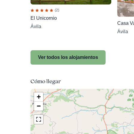
(2)
El Unicornio
Casa Va
Ávila
Ávila
Ver todos los alojamientos
Cómo llegar
+
−