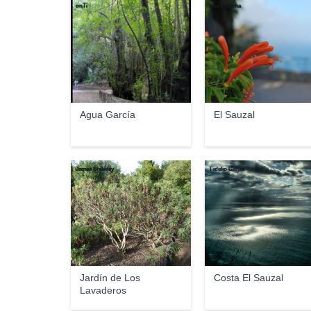
onTi
bea & txema
Agua García
El Sauzal
James Steakley
Fidelio García
Jardín de Los
Costa El Sauzal
Lavaderos