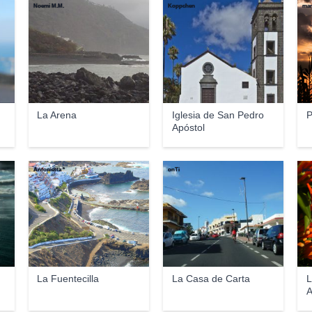
Noemi M.M.
Koppchen
mar
La Arena
Iglesia de San Pedro
P
Apóstol
Antonietta *
onTi
jes
La Fuentecilla
La Casa de Carta
L
A