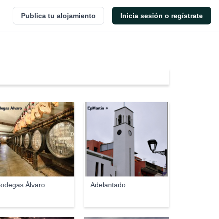
Publica tu alojamiento
Inicia sesión o regístrate
egas Álvaro
EpMartín ☼
odegas Álvaro
Adelantado