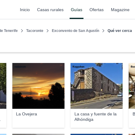
Inicio
Casas rurales
Guías
Ofertas
Magazine
de Tenerife
Tacoronte
Exconvento de San Agustín
Qué ver cerca
maladroitt
Koppchen
Bod
La Ovejera
La casa y fuente de la
B
.
Alhóndiga