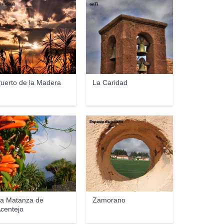
ia-xesus
onTi
uerto de la Madera
La Caridad
us ramos
Espacio de pasión
a Matanza de
Zamorano
centejo