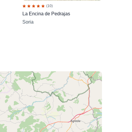
(10)
La Encina de Pedrajas
Soria