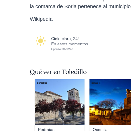
la comarca de Soria pertenece al municipio
Wikipedia
cielo claro, 24º
En estos momentos
OpenWeatherMap
Qué ver en Toledillo
Bercebus
ismael x
Pedrajas
Ocenilla