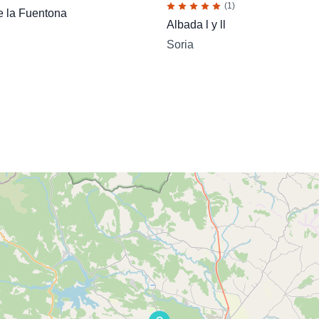
(1)
e la Fuentona
Albada l y ll
Soria