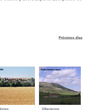
Próximos días
DIO
Carlos Gardón López
dones
Villaciervos