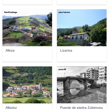
SantiUsabiaga
paco herrera
Alkiza
Lizartza
Antxon Salaberria
jones 60
Albiztur
Puente de piedra Zubimusu