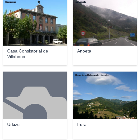
Saikamur
servicioti
Casa Consistorial de
Anoeta
Villabona
Francisco Beltran de Heredia
Urkizu
Irura