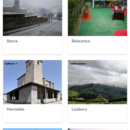
Ibarra
Belauntza
EpMartín ☼
+InMemoriam+
Hernialde
Leaburu