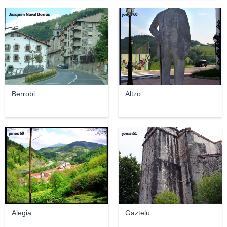
Joaquim Naval Borràs
jones 60
Berrobi
Altzo
jones 60
jonan51
Alegia
Gaztelu