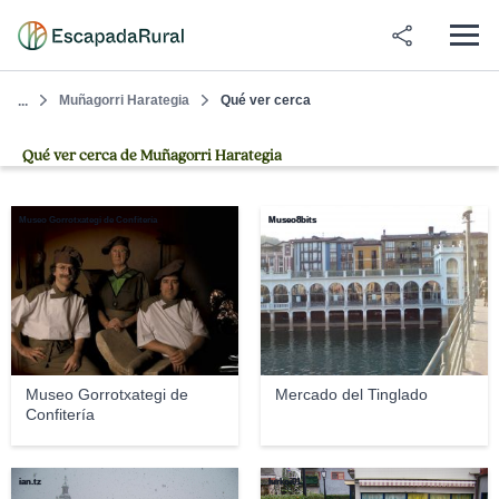
Muñagorri Harategia
Qué ver cerca
...
Qué ver cerca de Muñagorri Harategia
Museo Gorrotxategi de Confitería
Museo8bits
Museo Gorrotxategi de
Mercado del Tinglado
Confitería
ian.tz
lurkoi01