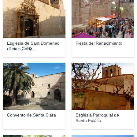
Església de Sant Domènec
Fiesta del Renacimiento
(Reials Col�...
GFreihalter
Àngela Llop
Convento de Santa Clara
Església Parroquial de
Santa Eulàlia