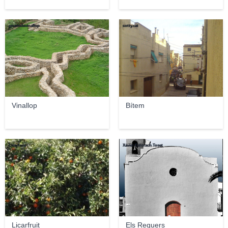
piramidevinallop
cotty.cat
Vinallop
Bítem
Licarfruit
Xavier Estorach Toset
Licarfruit
Els Reguers