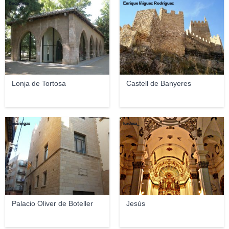
Bocachete
Enrique Íñiguez Rodríguez
Lonja de Tortosa
Castell de Banyeres
Deosringas
lurdesa_
Palacio Oliver de Boteller
Jesús