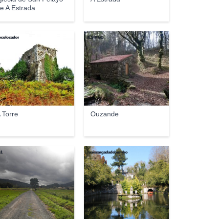
e A Estrada
ocolocador
IES MGB
 Torre
Ouzande
n1
maiscargadadebombo