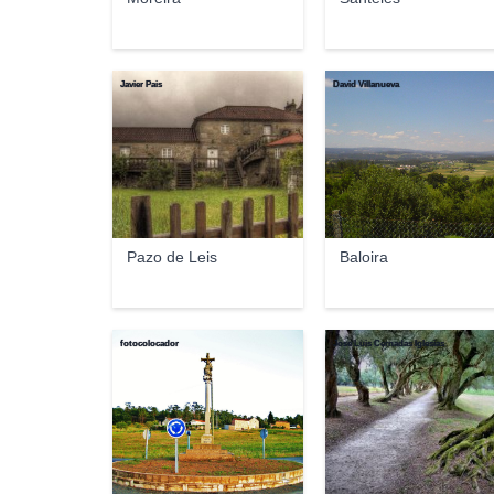
Javier Pais
David Villanueva
Pazo de Leis
Baloira
fotocolocador
Jose Luis Cernadas Iglesias