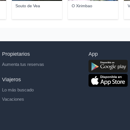
Souto de Vea
O Xirimbao
V
Propietarios
App
Aumenta tus reservas
Viajeros
Lo más buscado
Vacaciones