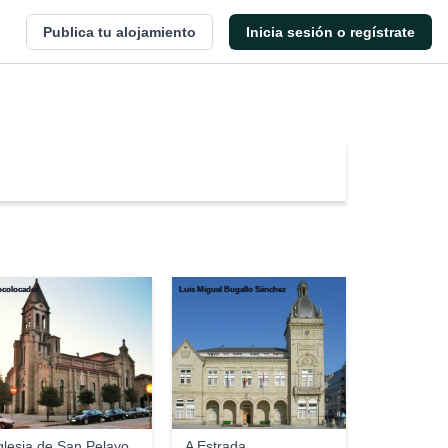
Publica tu alojamiento
Inicia sesión o regístrate
ocolocador
Luis Miguel Bugallo Sánchez
glesia de San Pelayo
A Estrada