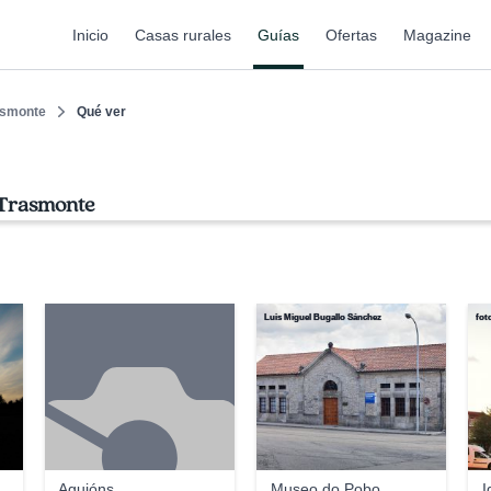
Inicio
Casas rurales
Guías
Ofertas
Magazine
asmonte
Qué ver
 Trasmonte
Luis Miguel Bugallo Sánchez
fot
Aguións
Museo do Pobo
I