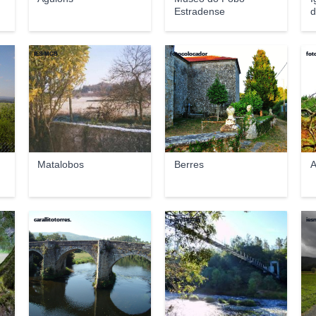
Estradense
d
IES-MGB
fotocolocador
fot
Matalobos
Berres
A
carallitotorres.
juantiagues
ies