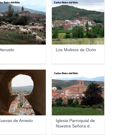
los Sieiro del Nido
Carlos Sieiro del Nido
teruelo
Los Molinos de Ocón
Rioja Turismo
Carlos Sieiro del Nido
uevas de Arnedo
Iglesia Parroquial de
Nuestra Señora d...