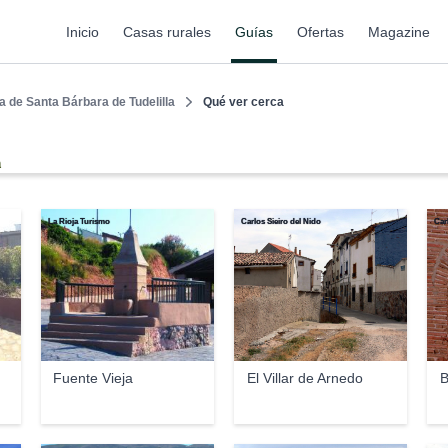
Inicio
Casas rurales
Guías
Ofertas
Magazine
a de Santa Bárbara de Tudelilla
Qué ver cerca
a
La Rioja Turismo
Carlos Sieiro del Nido
Car
Fuente Vieja
El Villar de Arnedo
B