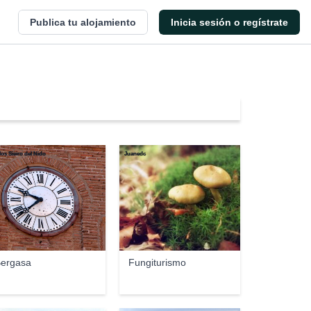
Publica tu alojamiento
Inicia sesión o regístrate
los Sieiro del Nido
Juanedc
ergasa
Fungiturismo