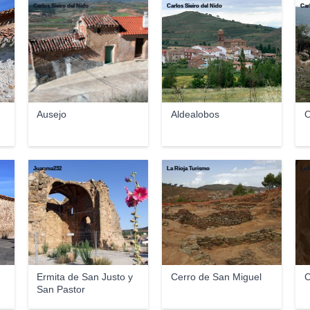
Carlos Sieiro del Nido
Carlos Sieiro del Nido
Car
Ausejo
Aldealobos
O
Juanma232
La Rioja Turismo
La 
Ermita de San Justo y
Cerro de San Miguel
C
San Pastor