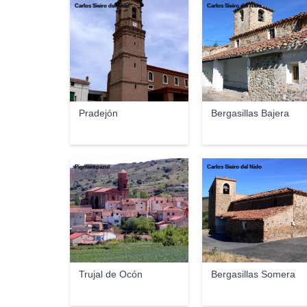
Carlos Sieiro del Nido
Carlos Sieiro del Nido
Pradejón
Bergasillas Bajera
Pigmentoazul
Carlos Sieiro del Nido
Trujal de Ocón
Bergasillas Somera