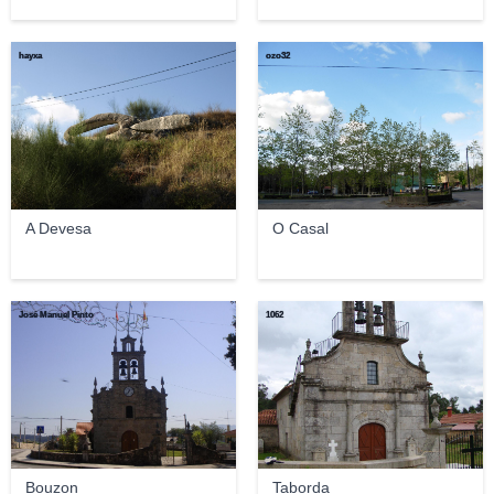
hayxa
ozo32
A Devesa
O Casal
José Manuel Pinto
1062
Bouzon
Taborda