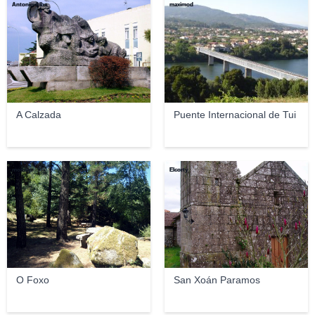
Antonio Alba
maximod
A Calzada
Puente Internacional de Tui
monibp
Elcorty
O Foxo
San Xoán Paramos