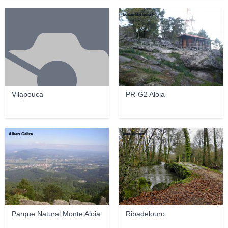
Lucas Martínez F
Vilapouca
PR-G2 Aloia
Albert Galiza
jesussimon
Parque Natural Monte Aloia
Ribadelouro